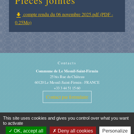
Pièces jointes
compte rendu du 06 novembre 2025.pdf (PDF -
file_download
0.25Mo)
Contacts
Commune de Le Mesnil-Saint-Firmin
25 bis Rue du Château
60120 Le Mesnil-Saint-Firmin - FRANCE
+33 3 44 51 15 60
Contact par formulaire
This site uses cookies and gives you control over what you want
to activate
OK, accept all
Deny all cookies
Personalize