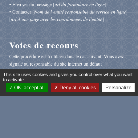
• Envoyer un message [
url du formulaire en ligne
]
• Contacter [
Nom de l’entité responsable du service en ligne
]
[
url d’une page avec les coordonnées de l’entité
]
Voies de recours
Cette procédure est à utiliser dans le cas suivant. Vous avez
signalé au responsable du site internet un défaut
d’accessibilité qui vous empêche d’accéder à un contenu ou à
This site uses cookies and gives you control over what you want
un des services du portail et vous n’avez pas obtenu de
to activate
réponse satisfaisante.
OK, accept all
Deny all cookies
Personalize
• Écrire un message au Défenseur des droits
(https://www.defenseurdesdroits.fr/nous-contacter-355)
• Contacter le délégué du Défenseur des droits près de chez
vous (https://www.defenseurdesdroits.fr/carte-des-delegues)
• Envoyer un courrier par la poste (gratuit, ne pas mettre de
timbre) Défenseur des droits Libre réponse 71120 75342
Paris CEDEX 07