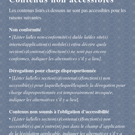
Les contenus listés ci-dessous ne sont pas accessibles pour les
raisons suivantes.
Non conformité
•
[Lister la/les non-conformité(s) du/de la/des site(s)
internet/application(s) mobile(s) et/ou décrire quels
section(s)/contenu(s)/fonction(s) ne sont pas encore
conformes, indiquer les alternatives s’il y a lieu].
Dérogations pour charge disproportionnée
• [
Lister la/le/les section(s)/contenu(s)/fonction(s) non
accessible(s) pour laquelle/lequel/lesquels la dérogation pour
charge disproportionnée est temporairement invoquée,
indiquer les alternatives s’il y a lieu
].
Contenus non soumis à l’obligation d’accessibilité
•
[Lister la/le/les section(s)/contenu(s)/fonction(s) non
accessible(s) qui n’entre(nt) pas dans le champ d’application
de la législation applicable, indiquer les alternatives s’il y a